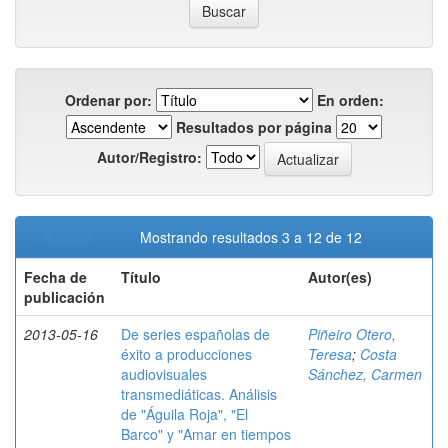
Ordenar por:
En orden:
Resultados por página
Autor/Registro:
< Anterior
Mostrando resultados 3 a 12 de 12
Fecha de
Título
Autor(es)
publicación
2013-05-16
De series españolas de
Piñeiro Otero,
éxito a producciones
Teresa
;
Costa
audiovisuales
Sánchez, Carmen
transmediáticas. Análisis
de "Águila Roja", "El
Barco" y "Amar en tiempos