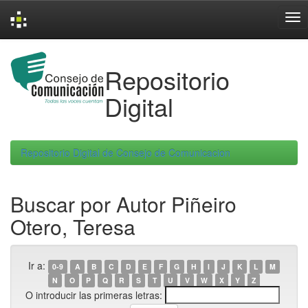
Skip
navigation
Repositorio
Digital
Repositorio Digital de Consejo de Comunicacion
Buscar por Autor Piñeiro
Otero, Teresa
Ir a:
0-9
A
B
C
D
E
F
G
H
I
J
K
L
M
N
O
P
Q
R
S
T
U
V
W
X
Y
Z
O introducir las primeras letras: