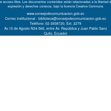
e acceso libre. Los documentos contenidos están relacionados a la libertad 
expresión y derechos conexos, bajo la licencia
Creative Commons
www.consejodecomunicacion.gob.ec
Correo institucional - biblioteca@consejodecomunicacion.gob.ec
Teléfono: 02-3938720, Ext. 2279
Av.10 de Agosto N34-566, entre Av. República y Juan Pablo Sanz
Quito, Ecuador