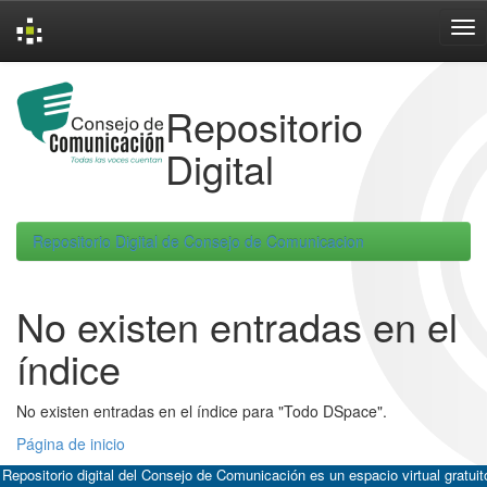
Skip
navigation
Repositorio
Digital
Repositorio Digital de Consejo de Comunicacion
No existen entradas en el
índice
No existen entradas en el índice para "Todo DSpace".
Página de inicio
 Repositorio digital del Consejo de Comunicación es un espacio virtual gratuit