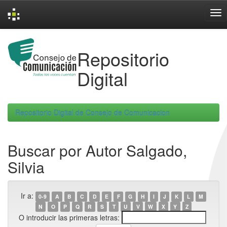
Skip
navigation
Repositorio
Digital
Repositorio Digital de Consejo de Comunicacion
Buscar por Autor Salgado,
Silvia
Ir a:
0-9
A
B
C
D
E
F
G
H
I
J
K
L
M
N
O
P
Q
R
S
T
U
V
W
X
Y
Z
O introducir las primeras letras: