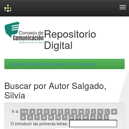
Skip
navigation
Repositorio
Digital
Repositorio Digital de Consejo de Comunicacion
Buscar por Autor Salgado,
Silvia
Ir a:
0-9
A
B
C
D
E
F
G
H
I
J
K
L
M
N
O
P
Q
R
S
T
U
V
W
X
Y
Z
O introducir las primeras letras: