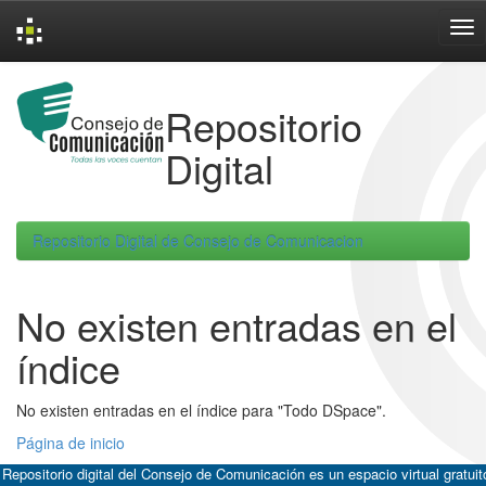
Skip
navigation
Repositorio
Digital
Repositorio Digital de Consejo de Comunicacion
No existen entradas en el
índice
No existen entradas en el índice para "Todo DSpace".
Página de inicio
 Repositorio digital del Consejo de Comunicación es un espacio virtual gratuit