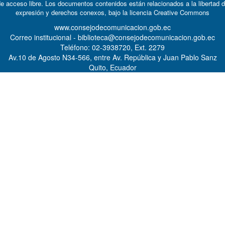
e acceso libre. Los documentos contenidos están relacionados a la libertad 
expresión y derechos conexos, bajo la licencia
Creative Commons
www.consejodecomunicacion.gob.ec
Correo institucional - biblioteca@consejodecomunicacion.gob.ec
Teléfono: 02-3938720, Ext. 2279
Av.10 de Agosto N34-566, entre Av. República y Juan Pablo Sanz
Quito, Ecuador