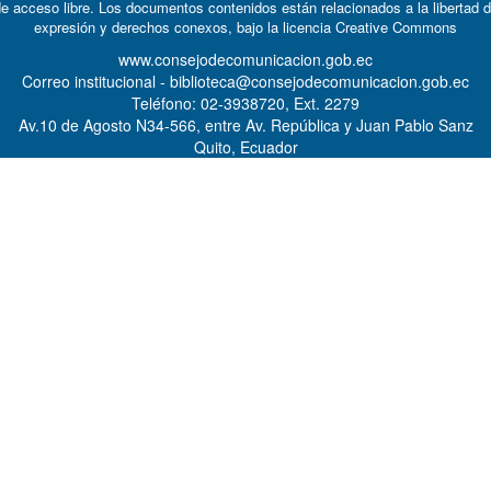
e acceso libre. Los documentos contenidos están relacionados a la libertad 
expresión y derechos conexos, bajo la licencia
Creative Commons
www.consejodecomunicacion.gob.ec
Correo institucional - biblioteca@consejodecomunicacion.gob.ec
Teléfono: 02-3938720, Ext. 2279
Av.10 de Agosto N34-566, entre Av. República y Juan Pablo Sanz
Quito, Ecuador