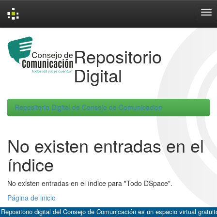
Skip
navigation
Repositorio
Digital
Repositorio Digital de Consejo de Comunicacion
No existen entradas en el
índice
No existen entradas en el índice para "Todo DSpace".
Página de inicio
 Repositorio digital del Consejo de Comunicación es un espacio virtual gratuit