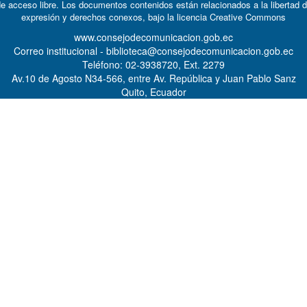
e acceso libre. Los documentos contenidos están relacionados a la libertad 
expresión y derechos conexos, bajo la licencia
Creative Commons
www.consejodecomunicacion.gob.ec
Correo institucional - biblioteca@consejodecomunicacion.gob.ec
Teléfono: 02-3938720, Ext. 2279
Av.10 de Agosto N34-566, entre Av. República y Juan Pablo Sanz
Quito, Ecuador