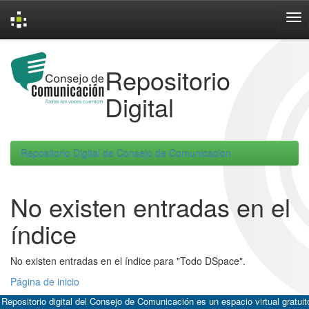
Skip
navigation
Repositorio
Digital
Repositorio Digital de Consejo de Comunicacion
No existen entradas en el
índice
No existen entradas en el índice para "Todo DSpace".
Página de inicio
 Repositorio digital del Consejo de Comunicación es un espacio virtual gratuit