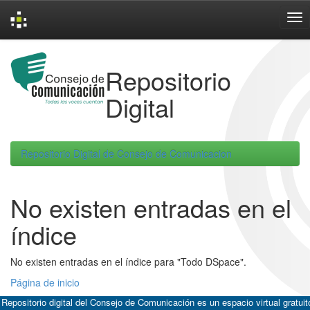
Skip
navigation
Repositorio
Digital
Repositorio Digital de Consejo de Comunicacion
No existen entradas en el
índice
No existen entradas en el índice para "Todo DSpace".
Página de inicio
 Repositorio digital del Consejo de Comunicación es un espacio virtual gratuit