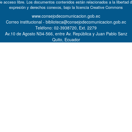
e acceso libre. Los documentos contenidos están relacionados a la libertad 
expresión y derechos conexos, bajo la licencia
Creative Commons
www.consejodecomunicacion.gob.ec
Correo institucional - biblioteca@consejodecomunicacion.gob.ec
Teléfono: 02-3938720, Ext. 2279
Av.10 de Agosto N34-566, entre Av. República y Juan Pablo Sanz
Quito, Ecuador