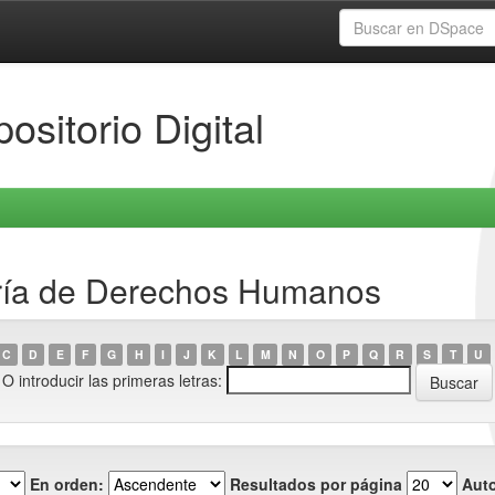
ositorio Digital
aría de Derechos Humanos
C
D
E
F
G
H
I
J
K
L
M
N
O
P
Q
R
S
T
U
O introducir las primeras letras:
En orden:
Resultados por página
Auto