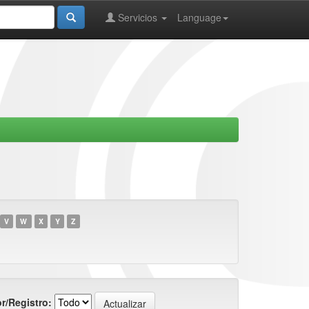
Servicios
Language
V
W
X
Y
Z
r/Registro: