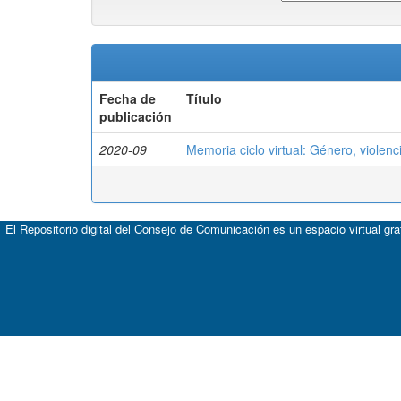
Fecha de
Título
publicación
2020-09
Memoria ciclo virtual: Género, violenc
El Repositorio digital del Consejo de Comunicación es un espacio virtual gr