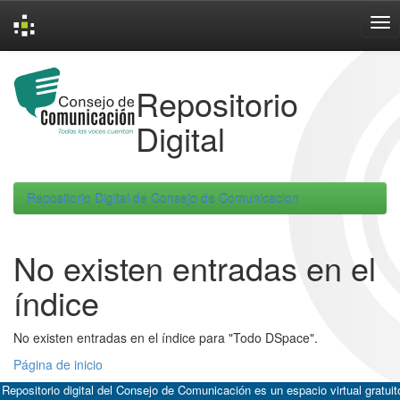
Skip
navigation
Repositorio
Digital
Repositorio Digital de Consejo de Comunicacion
No existen entradas en el
índice
No existen entradas en el índice para "Todo DSpace".
Página de inicio
 Repositorio digital del Consejo de Comunicación es un espacio virtual gratuit