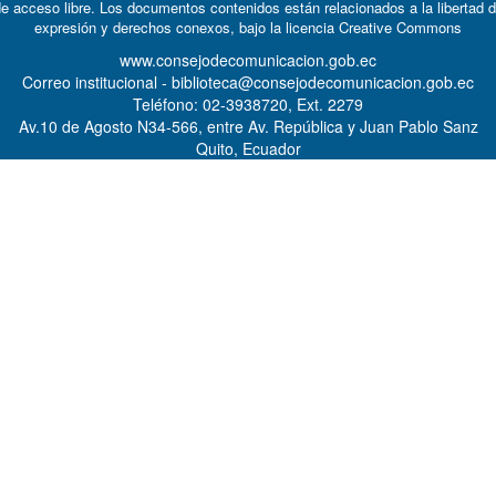
e acceso libre. Los documentos contenidos están relacionados a la libertad 
expresión y derechos conexos, bajo la licencia
Creative Commons
www.consejodecomunicacion.gob.ec
Correo institucional - biblioteca@consejodecomunicacion.gob.ec
Teléfono: 02-3938720, Ext. 2279
Av.10 de Agosto N34-566, entre Av. República y Juan Pablo Sanz
Quito, Ecuador