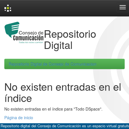
Skip
navigation
Repositorio
Digital
Repositorio Digital de Consejo de Comunicacion
No existen entradas en el
índice
No existen entradas en el índice para "Todo DSpace".
Página de inicio
 Repositorio digital del Consejo de Comunicación es un espacio virtual gratuit