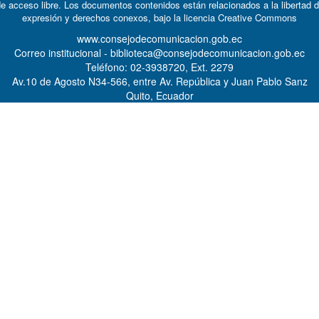
e acceso libre. Los documentos contenidos están relacionados a la libertad 
expresión y derechos conexos, bajo la licencia
Creative Commons
www.consejodecomunicacion.gob.ec
Correo institucional - biblioteca@consejodecomunicacion.gob.ec
Teléfono: 02-3938720, Ext. 2279
Av.10 de Agosto N34-566, entre Av. República y Juan Pablo Sanz
Quito, Ecuador