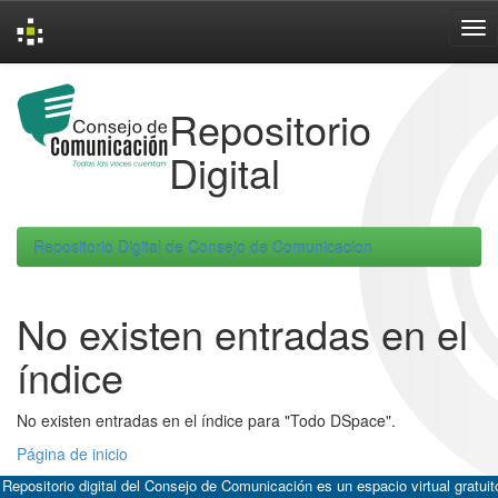
Skip
navigation
Repositorio
Digital
Repositorio Digital de Consejo de Comunicacion
No existen entradas en el
índice
No existen entradas en el índice para "Todo DSpace".
Página de inicio
 Repositorio digital del Consejo de Comunicación es un espacio virtual gratuit