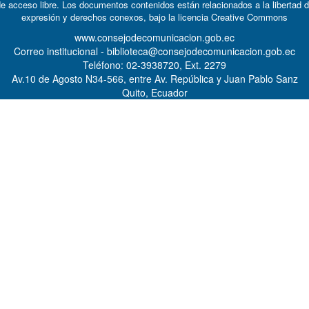
e acceso libre. Los documentos contenidos están relacionados a la libertad 
expresión y derechos conexos, bajo la licencia
Creative Commons
www.consejodecomunicacion.gob.ec
Correo institucional - biblioteca@consejodecomunicacion.gob.ec
Teléfono: 02-3938720, Ext. 2279
Av.10 de Agosto N34-566, entre Av. República y Juan Pablo Sanz
Quito, Ecuador