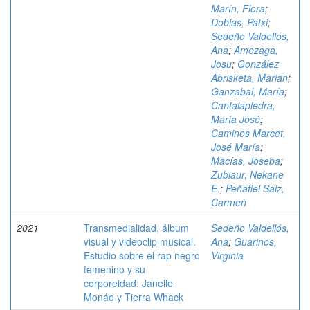
Marín, Flora
;
Doblas, Patxi
;
Sedeño Valdellós,
Ana
;
Amezaga,
Josu
;
González
Abrisketa, Marian
;
Ganzabal, María
;
Cantalapiedra,
María José
;
Caminos Marcet,
José María
;
Macías, Joseba
;
Zubiaur, Nekane
E.
;
Peñafiel Saiz,
Carmen
2021
Transmedialidad, álbum
Sedeño Valdellós,
visual y videoclip musical.
Ana
;
Guarinos,
Estudio sobre el rap negro
Virginia
femenino y su
corporeidad: Janelle
Monáe y Tierra Whack