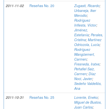
2011-11-02
Reseñas No. 20
Zugasti, Ricardo
;
Urbaneja, Iker
Merodio
;
Rodríguez
Infiesta, Víctor
;
Jiménez,
Estefanía
;
Perales,
Cristina
;
Martínez
Odriozola, Lucía
;
Rodríguez
Wangüemert,
Carmen
;
Fresneda, Iratxe
;
Peñafiel Saiz,
Carmen
;
Díaz
Noci, Javier
;
Sedeño Valdellós,
Ana
2011-10-31
Reseñas No. 25
Lorente, Eneko
;
Miguel de Bustos,
Juan Carlos
;