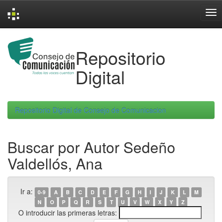
Skip
navigation
Repositorio
Digital
Repositorio Digital de Consejo de Comunicacion
Buscar por Autor Sedeño
Valdellós, Ana
Ir a:
0-9
A
B
C
D
E
F
G
H
I
J
K
L
M
N
O
P
Q
R
S
T
U
V
W
X
Y
Z
O introducir las primeras letras: