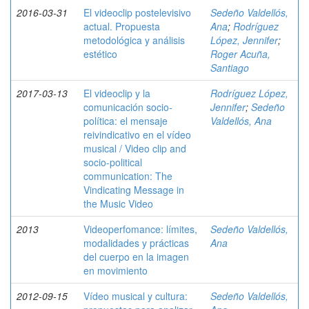
2016-03-31
El videoclip postelevisivo
Sedeño Valdellós,
actual. Propuesta
Ana
;
Rodríguez
metodológica y análisis
López, Jennifer
;
estético
Roger Acuña,
Santiago
2017-03-13
El videoclip y la
Rodríguez López,
comunicación socio-
Jennifer
;
Sedeño
política: el mensaje
Valdellós, Ana
reivindicativo en el vídeo
musical / Video clip and
socio-political
communication: The
Vindicating Message in
the Music Video
2013
Videoperfomance: límites,
Sedeño Valdellós,
modalidades y prácticas
Ana
del cuerpo en la imagen
en movimiento
2012-09-15
Vídeo musical y cultura:
Sedeño Valdellós,