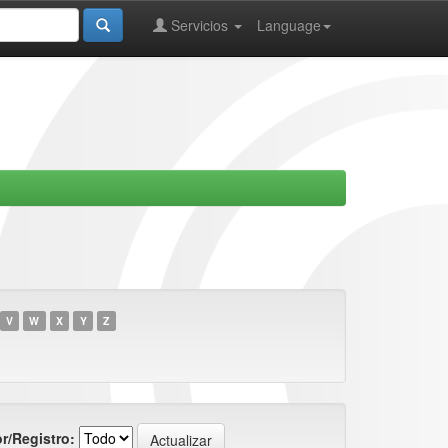
Servicios
Language
V
W
X
Y
Z
r/Registro: