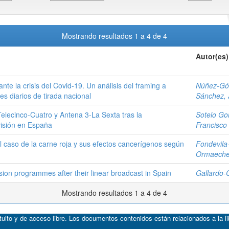
Mostrando resultados 1 a 4 de 4
Autor(es)
te la crisis del Covid-19. Un análisis del framing a
Núñez-Góm
es diarios de tirada nacional
Sánchez, 
elecinco-Cuatro y Antena 3-La Sexta tras la
Sotelo Go
visión en España
Francisco
el caso de la carne roja y sus efectos cancerígenos según
Fondevila
Ormaechea
ision programmes after their linear broadcast in Spain
Gallardo-
Mostrando resultados 1 a 4 de 4
atuito y de acceso libre. Los documentos contenidos están relacionados a la l