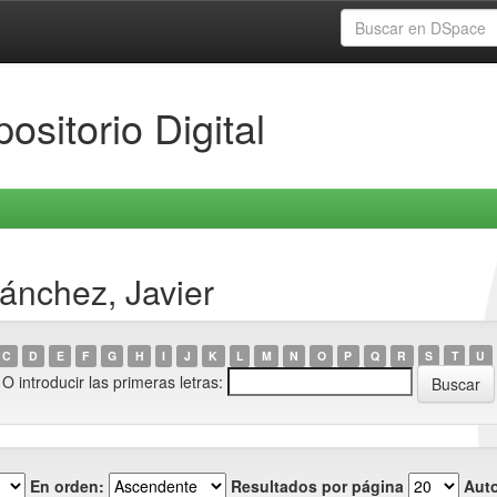
ositorio Digital
ánchez, Javier
C
D
E
F
G
H
I
J
K
L
M
N
O
P
Q
R
S
T
U
O introducir las primeras letras:
En orden:
Resultados por página
Auto