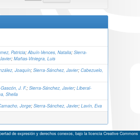
ez, Patricia
;
Abuín-Vences, Natalia
;
Sierra-
Javier
;
Mañas-Viniegra, Luis
nzález, Joaquín
;
Sierra-Sánchez, Javier
;
Cabezuelo,
-Gascón, J. F.
;
Sierra-Sánchez, Javier
;
Liberal-
, Sheila
Camacho, Jorge
;
Sierra-Sánchez, Javier
;
Lavín, Eva
ibertad de expresión y derechos conexos, bajo la licencia
Creative Commons