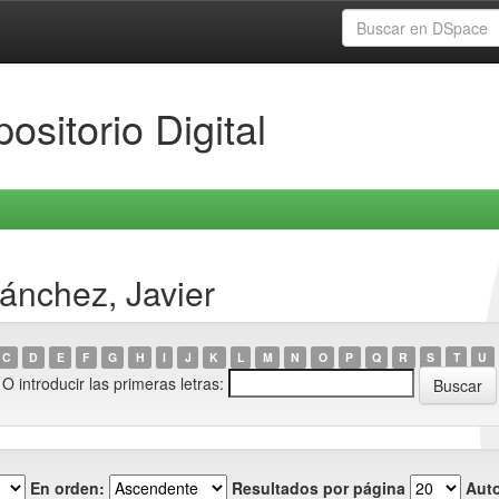
ositorio Digital
ánchez, Javier
C
D
E
F
G
H
I
J
K
L
M
N
O
P
Q
R
S
T
U
O introducir las primeras letras:
En orden:
Resultados por página
Auto