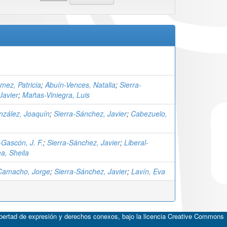
ez, Patricia
;
Abuín-Vences, Natalia
;
Sierra-
Javier
;
Mañas-Viniegra, Luis
nzález, Joaquín
;
Sierra-Sánchez, Javier
;
Cabezuelo,
-Gascón, J. F.
;
Sierra-Sánchez, Javier
;
Liberal-
, Sheila
Camacho, Jorge
;
Sierra-Sánchez, Javier
;
Lavín, Eva
ibertad de expresión y derechos conexos, bajo la licencia
Creative Commons