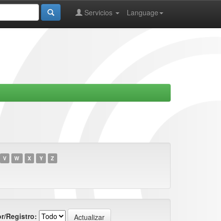
Servicios
Language
V
W
X
Y
Z
r/Registro: