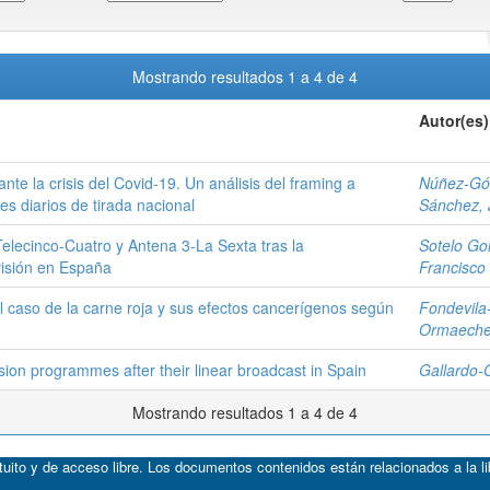
Mostrando resultados 1 a 4 de 4
Autor(es)
te la crisis del Covid-19. Un análisis del framing a
Núñez-Góm
es diarios de tirada nacional
Sánchez, 
elecinco-Cuatro y Antena 3-La Sexta tras la
Sotelo Go
visión en España
Francisco
el caso de la carne roja y sus efectos cancerígenos según
Fondevila
Ormaechea
ision programmes after their linear broadcast in Spain
Gallardo-
Mostrando resultados 1 a 4 de 4
atuito y de acceso libre. Los documentos contenidos están relacionados a la l