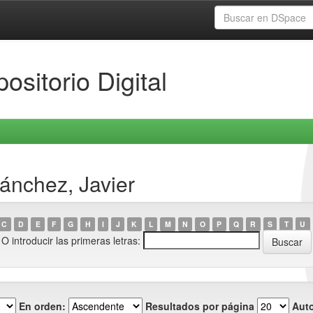
ositorio Digital
ánchez, Javier
C
D
E
F
G
H
I
J
K
L
M
N
O
P
Q
R
S
T
U
O introducir las primeras letras:
En orden:
Resultados por página
Auto