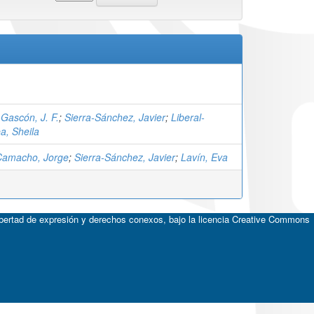
Gascón, J. F.
;
Sierra-Sánchez, Javier
;
Liberal-
, Sheila
Camacho, Jorge
;
Sierra-Sánchez, Javier
;
Lavín, Eva
ibertad de expresión y derechos conexos, bajo la licencia
Creative Commons