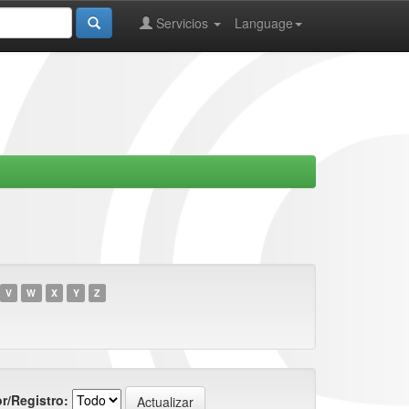
Servicios
Language
V
W
X
Y
Z
r/Registro: