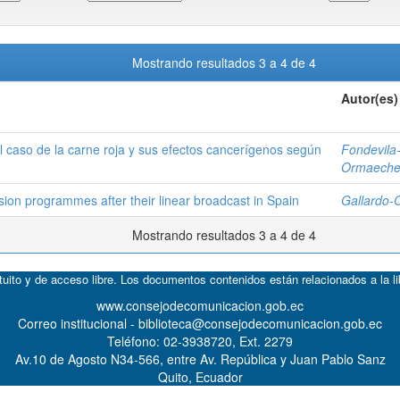
Mostrando resultados 3 a 4 de 4
Autor(es)
el caso de la carne roja y sus efectos cancerígenos según
Fondevila-
Ormaechea
ision programmes after their linear broadcast in Spain
Gallardo-
Mostrando resultados 3 a 4 de 4
atuito y de acceso libre. Los documentos contenidos están relacionados a la l
www.consejodecomunicacion.gob.ec
Correo institucional - biblioteca@consejodecomunicacion.gob.ec
Teléfono: 02-3938720, Ext. 2279
Av.10 de Agosto N34-566, entre Av. República y Juan Pablo Sanz
Quito, Ecuador