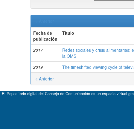
< Anterior
Fecha de
Título
publicación
2017
Redes sociales y crisis alimentarias: 
la OMS
2019
The timeshifted viewing cycle of telev
< Anterior
El Repositorio digital del Consejo de Comunicación es un espacio virtual gr