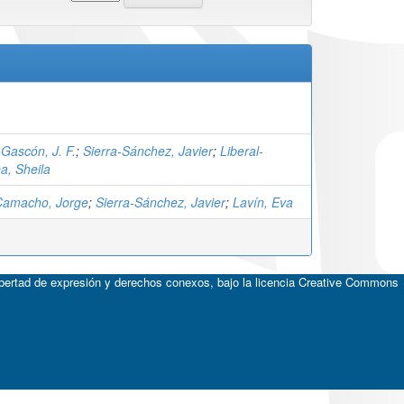
Gascón, J. F.
;
Sierra-Sánchez, Javier
;
Liberal-
, Sheila
Camacho, Jorge
;
Sierra-Sánchez, Javier
;
Lavín, Eva
ibertad de expresión y derechos conexos, bajo la licencia
Creative Commons