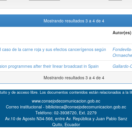
Mostrando resultados 3 a 4 de 4
Autor(es)
el caso de la carne roja y sus efectos cancerígenos según
Fondevila-
Ormaechea
ision programmes after their linear broadcast in Spain
Gallardo-
Mostrando resultados 3 a 4 de 4
atuito y de acceso libre. Los documentos contenidos están relacionados a la l
www.consejodecomunicacion.gob.ec
Correo institucional - biblioteca@consejodecomunicacion.gob.ec
Teléfono: 02-3938720, Ext. 2279
Av.10 de Agosto N34-566, entre Av. República y Juan Pablo Sanz
Quito, Ecuador