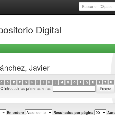
ositorio Digital
ánchez, Javier
C
D
E
F
G
H
I
J
K
L
M
N
O
P
Q
R
S
T
U
O introducir las primeras letras:
En orden:
Resultados por página
Auto