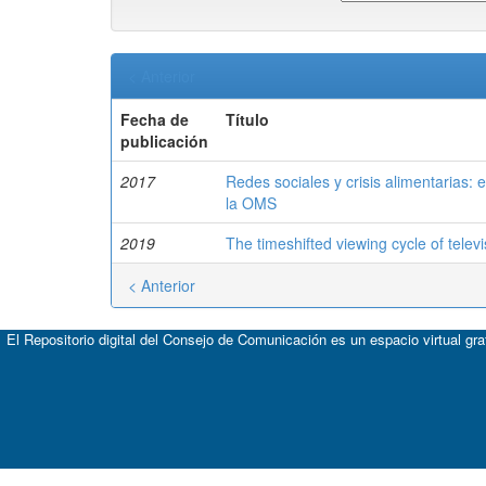
< Anterior
Fecha de
Título
publicación
2017
Redes sociales y crisis alimentarias: 
la OMS
2019
The timeshifted viewing cycle of telev
< Anterior
El Repositorio digital del Consejo de Comunicación es un espacio virtual gr