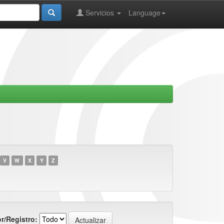
Servicios
Language
V
W
X
Y
Z
r/Registro: