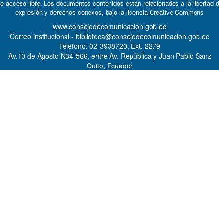
e acceso libre. Los documentos contenidos están relacionados a la libertad 
expresión y derechos conexos, bajo la licencia
Creative Commons
www.consejodecomunicacion.gob.ec
Correo institucional - biblioteca@consejodecomunicacion.gob.ec
Teléfono: 02-3938720, Ext. 2279
Av.10 de Agosto N34-566, entre Av. República y Juan Pablo Sanz
Quito, Ecuador