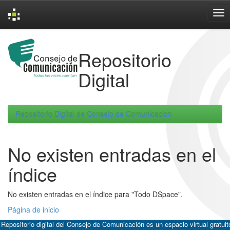
Skip
navigation
Repositorio
Digital
Repositorio Digital de Consejo de Comunicacion
No existen entradas en el
índice
No existen entradas en el índice para "Todo DSpace".
Página de inicio
 Repositorio digital del Consejo de Comunicación es un espacio virtual gratuit