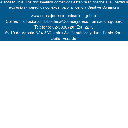
e acceso libre. Los documentos contenidos están relacionados a la libertad 
expresión y derechos conexos, bajo la licencia
Creative Commons
www.consejodecomunicacion.gob.ec
Correo institucional - biblioteca@consejodecomunicacion.gob.ec
Teléfono: 02-3938720, Ext. 2279
Av.10 de Agosto N34-566, entre Av. República y Juan Pablo Sanz
Quito, Ecuador