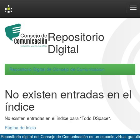
Skip
navigation
Repositorio
Digital
Repositorio Digital de Consejo de Comunicacion
No existen entradas en el
índice
No existen entradas en el índice para "Todo DSpace".
Página de inicio
 Repositorio digital del Consejo de Comunicación es un espacio virtual gratuit