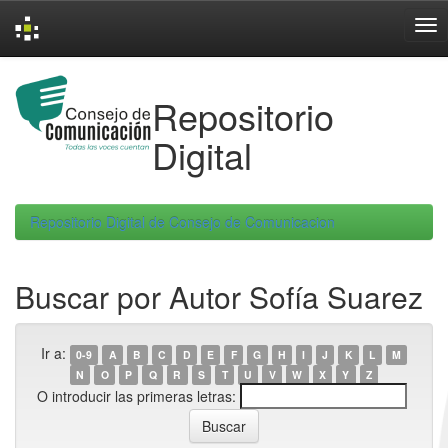
Skip
navigation
Repositorio
Digital
Repositorio Digital de Consejo de Comunicacion
Buscar por Autor Sofía Suarez
Ir a:
0-9
A
B
C
D
E
F
G
H
I
J
K
L
M
N
O
P
Q
R
S
T
U
V
W
X
Y
Z
O introducir las primeras letras: