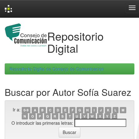
Skip
navigation
Repositorio
Digital
Repositorio Digital de Consejo de Comunicacion
Buscar por Autor Sofía Suarez
Ir a:
0-9
A
B
C
D
E
F
G
H
I
J
K
L
M
N
O
P
Q
R
S
T
U
V
W
X
Y
Z
O introducir las primeras letras: