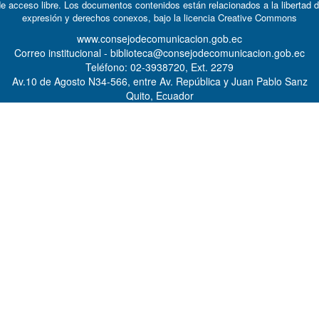
e acceso libre. Los documentos contenidos están relacionados a la libertad 
expresión y derechos conexos, bajo la licencia
Creative Commons
www.consejodecomunicacion.gob.ec
Correo institucional - biblioteca@consejodecomunicacion.gob.ec
Teléfono: 02-3938720, Ext. 2279
Av.10 de Agosto N34-566, entre Av. República y Juan Pablo Sanz
Quito, Ecuador