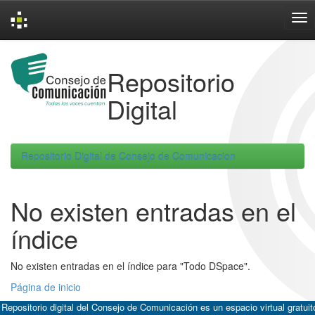
Skip
navigation
Repositorio
Digital
Repositorio Digital de Consejo de Comunicacion
No existen entradas en el
índice
No existen entradas en el índice para "Todo DSpace".
Página de inicio
 Repositorio digital del Consejo de Comunicación es un espacio virtual gratuit