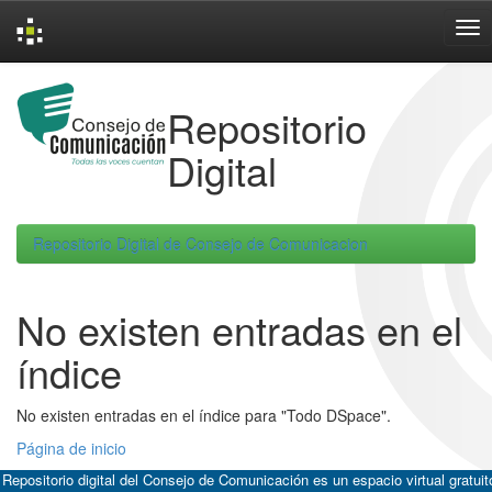
Skip
navigation
Repositorio
Digital
Repositorio Digital de Consejo de Comunicacion
No existen entradas en el
índice
No existen entradas en el índice para "Todo DSpace".
Página de inicio
 Repositorio digital del Consejo de Comunicación es un espacio virtual gratuit