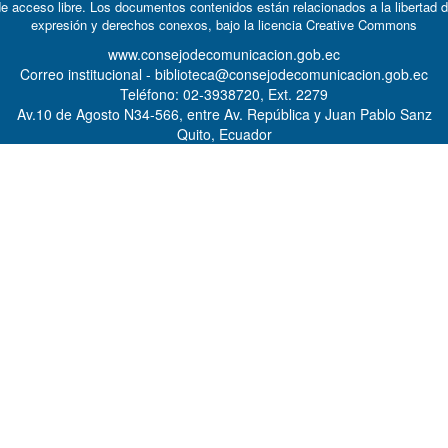
e acceso libre. Los documentos contenidos están relacionados a la libertad 
expresión y derechos conexos, bajo la licencia
Creative Commons
www.consejodecomunicacion.gob.ec
Correo institucional - biblioteca@consejodecomunicacion.gob.ec
Teléfono: 02-3938720, Ext. 2279
Av.10 de Agosto N34-566, entre Av. República y Juan Pablo Sanz
Quito, Ecuador