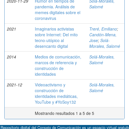
2020-11-29
Humor en tiempos de
Solá-Morales,
pandemia. Análisis de
Salomé
memes digitales sobre el
coronavirus
2021
Imaginarios activistas
Treré, Emiliano
;
sobre Internet: Del mito
Candón-Mena,
tecno-utópico al
Jose
;
Solá-
desencanto digital
Morales, Salomé
2014
Medios de comunicación,
Solá-Morales,
marcos de referencia y
Salomé
construcción de
identidades
2021-12
Videoactivismo y
Solá-Morales,
construcción de
Salomé
identidades mediáticas,
YouTube y #YoSoy132
Mostrando resultados 1 a 5 de 5
 Repositorio digital del Consejo de Comunicación es un espacio virtual gratuit