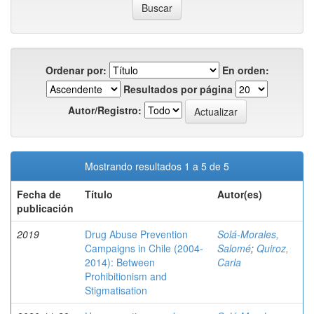
Ordenar por:
En orden:
Resultados por página
Autor/Registro:
Mostrando resultados 1 a 5 de 5
Fecha de
Título
Autor(es)
publicación
2019
Drug Abuse Prevention
Solá-Morales,
Campaigns in Chile (2004-
Salomé
;
Quiroz,
2014): Between
Carla
Prohibitionism and
Stigmatisation