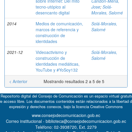
sobre Internet: Del mito
Candón-Mena,
tecno-utópico al
Jose
;
Solá-
desencanto digital
Morales, Salomé
2014
Medios de comunicación,
Solá-Morales,
marcos de referencia y
Salomé
construcción de
identidades
2021-12
Videoactivismo y
Solá-Morales,
construcción de
Salomé
identidades mediáticas,
YouTube y #YoSoy132
< Anterior
Mostrando resultados 2 a 5 de 5
 Repositorio digital del Consejo de Comunicación es un espacio virtual gratuit
e acceso libre. Los documentos contenidos están relacionados a la libertad 
expresión y derechos conexos, bajo la licencia
Creative Commons
www.consejodecomunicacion.gob.ec
Correo institucional - biblioteca@consejodecomunicacion.gob.ec
Teléfono: 02-3938720, Ext. 2279