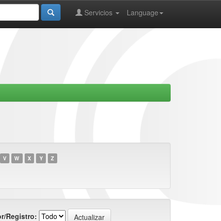
Servicios
Language
V
W
X
Y
Z
r/Registro: