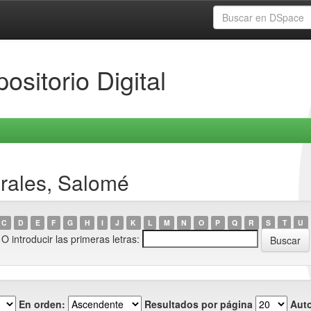
ositorio Digital
rales, Salomé
C
D
E
F
G
H
I
J
K
L
M
N
O
P
Q
R
S
T
U
O introducir las primeras letras:
En orden:
Resultados por página
Auto