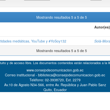
Mostrando resultados 5 a 5 de 5
Autor(es)
entidades mediáticas, YouTube y #YoSoy132
Solá-Mora
Mostrando resultados 5 a 5 de 5
atuito y de acceso libre. Los documentos contenidos están relacionados a la l
www.consejodecomunicacion.gob.ec
Correo institucional - biblioteca@consejodecomunicacion.gob.ec
Teléfono: 02-3938720, Ext. 2279
Av.10 de Agosto N34-566, entre Av. República y Juan Pablo Sanz
Quito, Ecuador