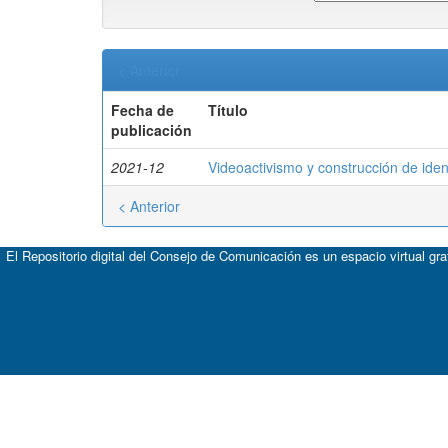
< Anterior
Fecha de
Título
publicación
2021-12
Videoactivismo y construcción de id
< Anterior
El Repositorio digital del Consejo de Comunicación es un espacio virtual gr