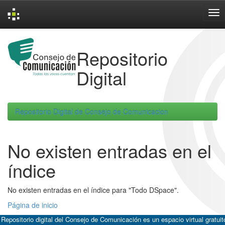
Skip
navigation
Repositorio
Digital
Repositorio Digital de Consejo de Comunicacion
No existen entradas en el
índice
No existen entradas en el índice para "Todo DSpace".
Página de inicio
 Repositorio digital del Consejo de Comunicación es un espacio virtual gratuit