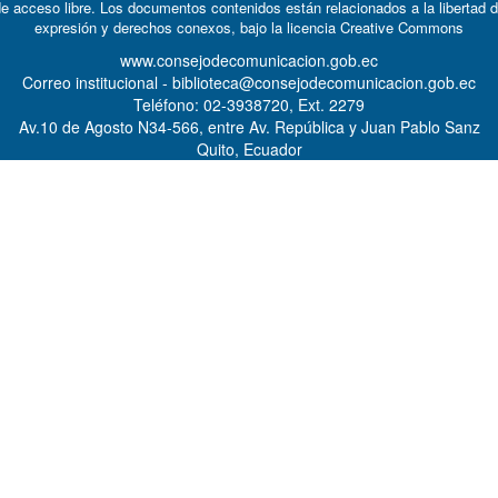
e acceso libre. Los documentos contenidos están relacionados a la libertad 
expresión y derechos conexos, bajo la licencia
Creative Commons
www.consejodecomunicacion.gob.ec
Correo institucional - biblioteca@consejodecomunicacion.gob.ec
Teléfono: 02-3938720, Ext. 2279
Av.10 de Agosto N34-566, entre Av. República y Juan Pablo Sanz
Quito, Ecuador