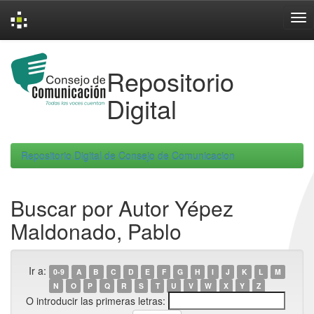
Skip
navigation
Repositorio
Digital
Repositorio Digital de Consejo de Comunicacion
Buscar por Autor Yépez
Maldonado, Pablo
Ir a:
0-9
A
B
C
D
E
F
G
H
I
J
K
L
M
N
O
P
Q
R
S
T
U
V
W
X
Y
Z
O introducir las primeras letras: