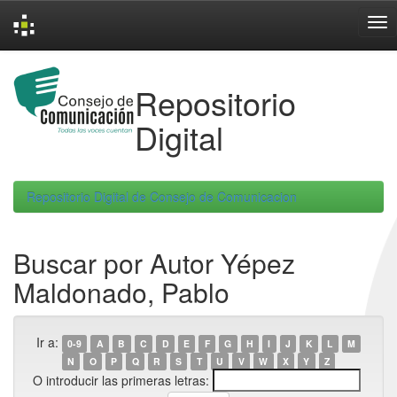
Skip
navigation
Repositorio
Digital
Repositorio Digital de Consejo de Comunicacion
Buscar por Autor Yépez
Maldonado, Pablo
Ir a:
0-9
A
B
C
D
E
F
G
H
I
J
K
L
M
N
O
P
Q
R
S
T
U
V
W
X
Y
Z
O introducir las primeras letras: