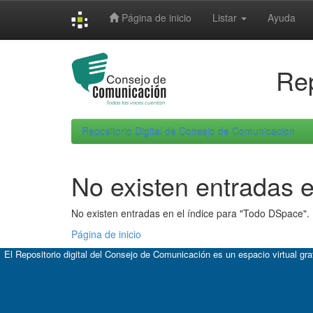
Skip
Página de inicio
Listar
Ayuda
navigation
Rep
Repositorio Digital de Consejo de Comunicacion
No existen entradas e
No existen entradas en el índice para "Todo DSpace".
Página de inicio
El Repositorio digital del Consejo de Comunicación es un espacio virtual gr