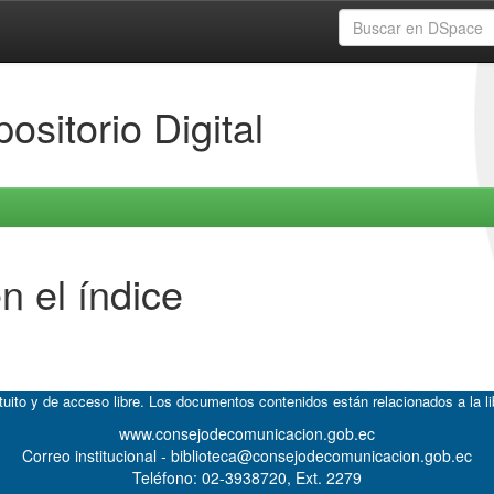
ositorio Digital
n el índice
atuito y de acceso libre. Los documentos contenidos están relacionados a la l
www.consejodecomunicacion.gob.ec
Correo institucional - biblioteca@consejodecomunicacion.gob.ec
Teléfono: 02-3938720, Ext. 2279