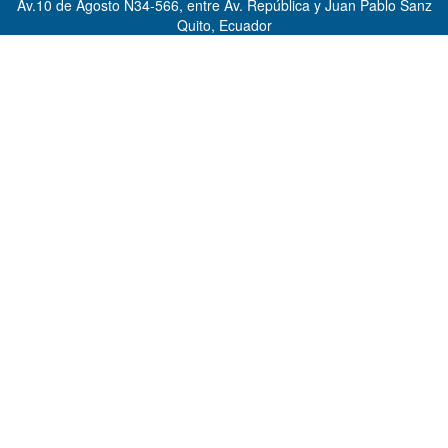
Av.10 de Agosto N34-566, entre Av. República y Juan Pablo Sanz
Quito, Ecuador