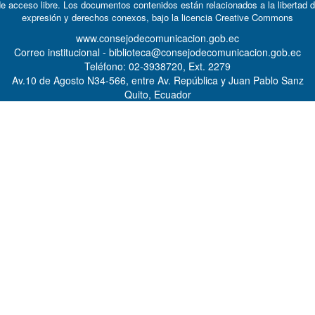
e acceso libre. Los documentos contenidos están relacionados a la libertad 
expresión y derechos conexos, bajo la licencia
Creative Commons
www.consejodecomunicacion.gob.ec
Correo institucional - biblioteca@consejodecomunicacion.gob.ec
Teléfono: 02-3938720, Ext. 2279
Av.10 de Agosto N34-566, entre Av. República y Juan Pablo Sanz
Quito, Ecuador