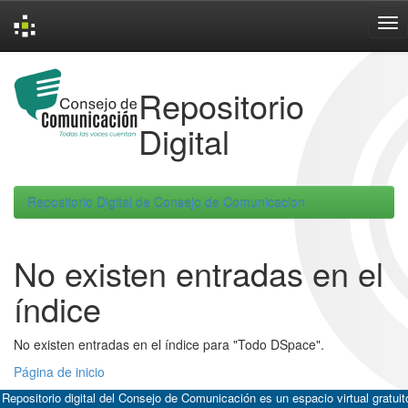
Skip
navigation
Repositorio
Digital
Repositorio Digital de Consejo de Comunicacion
No existen entradas en el
índice
No existen entradas en el índice para "Todo DSpace".
Página de inicio
 Repositorio digital del Consejo de Comunicación es un espacio virtual gratuit