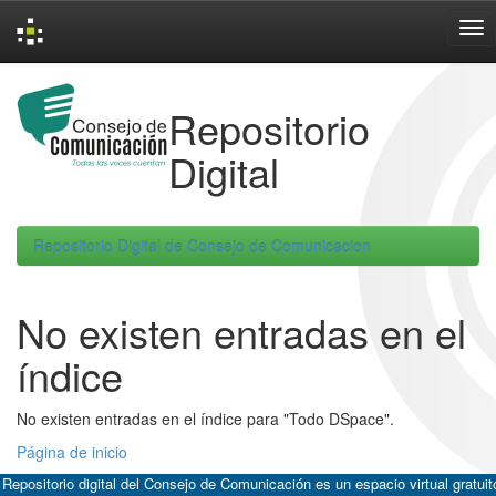
Skip
navigation
Repositorio
Digital
Repositorio Digital de Consejo de Comunicacion
No existen entradas en el
índice
No existen entradas en el índice para "Todo DSpace".
Página de inicio
 Repositorio digital del Consejo de Comunicación es un espacio virtual gratuit