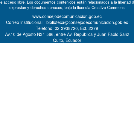
e acceso libre. Los documentos contenidos están relacionados a la libertad 
expresión y derechos conexos, bajo la licencia
Creative Commons
www.consejodecomunicacion.gob.ec
Correo institucional - biblioteca@consejodecomunicacion.gob.ec
Teléfono: 02-3938720, Ext. 2279
Av.10 de Agosto N34-566, entre Av. República y Juan Pablo Sanz
Quito, Ecuador