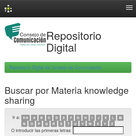
Skip
navigation
Repositorio
Digital
Repositorio Digital de Consejo de Comunicacion
Buscar por Materia knowledge
sharing
Ir a:
0-9
A
B
C
D
E
F
G
H
I
J
K
L
M
N
O
P
Q
R
S
T
U
V
W
X
Y
Z
O introducir las primeras letras: