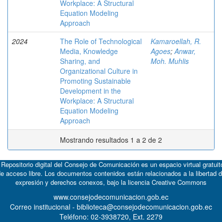
Workplace: A Structural
Equation Modeling
Approach
2024
The Role of Technological
Kamaroellah, R.
Media, Knowledge
Agoes
;
Anwar,
Sharing, and
Moh. Muhlis
Organizational Culture in
Promoting Sustainable
Development in the
Workplace: A Structural
Equation Modeling
Approach
Mostrando resultados 1 a 2 de 2
 Repositorio digital del Consejo de Comunicación es un espacio virtual gratuit
e acceso libre. Los documentos contenidos están relacionados a la libertad 
expresión y derechos conexos, bajo la licencia
Creative Commons
www.consejodecomunicacion.gob.ec
Correo institucional - biblioteca@consejodecomunicacion.gob.ec
Teléfono: 02-3938720, Ext. 2279