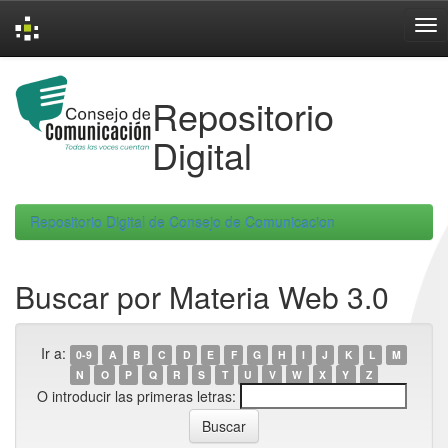
Skip
navigation
Repositorio
Digital
Repositorio Digital de Consejo de Comunicacion
Buscar por Materia Web 3.0
Ir a:
0-9
A
B
C
D
E
F
G
H
I
J
K
L
M
N
O
P
Q
R
S
T
U
V
W
X
Y
Z
O introducir las primeras letras: