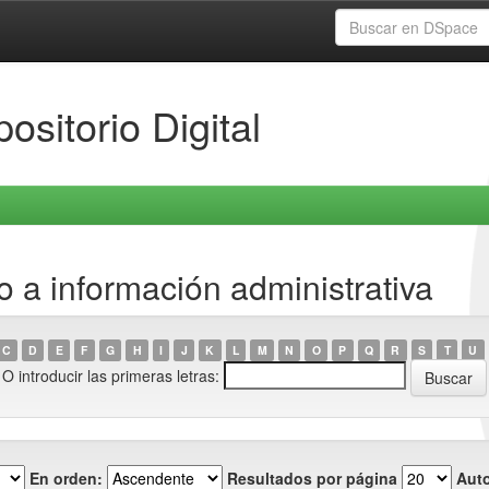
ositorio Digital
 a información administrativa
C
D
E
F
G
H
I
J
K
L
M
N
O
P
Q
R
S
T
U
O introducir las primeras letras:
En orden:
Resultados por página
Auto