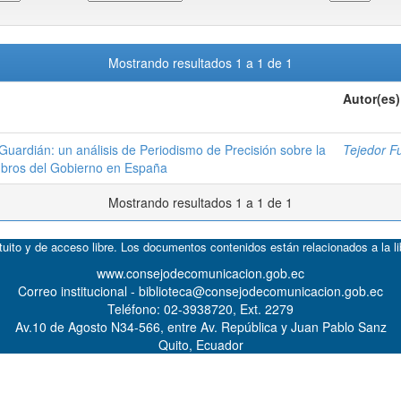
Mostrando resultados 1 a 1 de 1
Autor(es)
 Guardián: un análisis de Periodismo de Precisión sobre la
Tejedor F
mbros del Gobierno en España
Mostrando resultados 1 a 1 de 1
atuito y de acceso libre. Los documentos contenidos están relacionados a la l
www.consejodecomunicacion.gob.ec
Correo institucional - biblioteca@consejodecomunicacion.gob.ec
Teléfono: 02-3938720, Ext. 2279
Av.10 de Agosto N34-566, entre Av. República y Juan Pablo Sanz
Quito, Ecuador