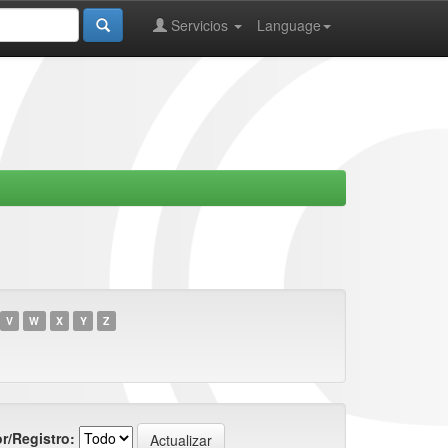
Servicios
Language
V
W
X
Y
Z
r/Registro: