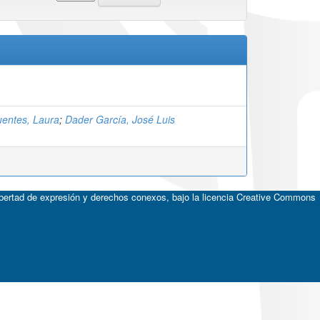
uentes, Laura
;
Dader García, José Luis
ibertad de expresión y derechos conexos, bajo la licencia
Creative Commons