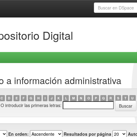
ositorio Digital
 a información administrativa
C
D
E
F
G
H
I
J
K
L
M
N
O
P
Q
R
S
T
U
O introducir las primeras letras:
En orden:
Resultados por página
Auto