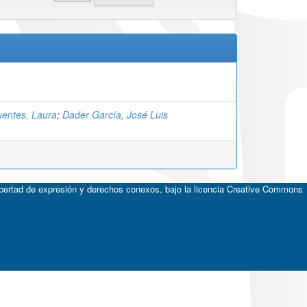
uentes, Laura
;
Dader García, José Luis
ibertad de expresión y derechos conexos, bajo la licencia
Creative Commons