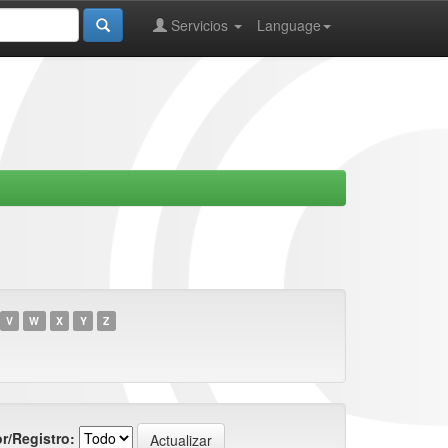
Servicios
Language
V
W
X
Y
Z
r/Registro: