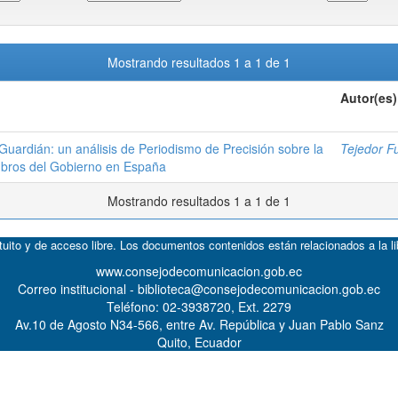
Mostrando resultados 1 a 1 de 1
Autor(es)
 Guardián: un análisis de Periodismo de Precisión sobre la
Tejedor F
mbros del Gobierno en España
Mostrando resultados 1 a 1 de 1
atuito y de acceso libre. Los documentos contenidos están relacionados a la l
www.consejodecomunicacion.gob.ec
Correo institucional - biblioteca@consejodecomunicacion.gob.ec
Teléfono: 02-3938720, Ext. 2279
Av.10 de Agosto N34-566, entre Av. República y Juan Pablo Sanz
Quito, Ecuador