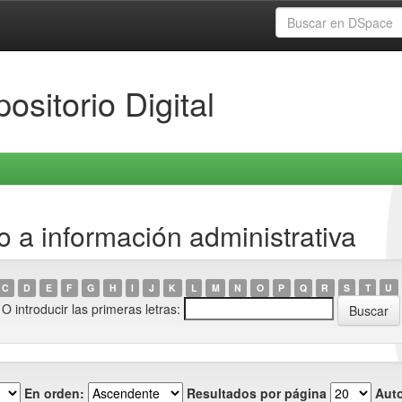
ositorio Digital
 a información administrativa
C
D
E
F
G
H
I
J
K
L
M
N
O
P
Q
R
S
T
U
O introducir las primeras letras:
En orden:
Resultados por página
Auto