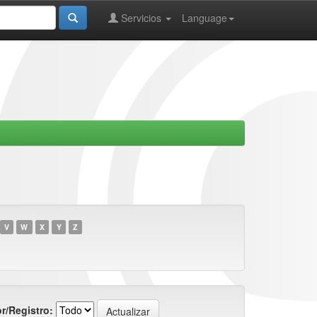
Servicios
Language
V
W
X
Y
Z
r/Registro: