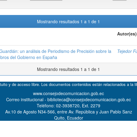
Mostrando resultados 1 a 1 de 1
Autor(es)
 Guardián: un análisis de Periodismo de Precisión sobre la
Tejedor F
mbros del Gobierno en España
Mostrando resultados 1 a 1 de 1
atuito y de acceso libre. Los documentos contenidos están relacionados a la l
www.consejodecomunicacion.gob.ec
Correo institucional - biblioteca@consejodecomunicacion.gob.ec
Teléfono: 02-3938720, Ext. 2279
Av.10 de Agosto N34-566, entre Av. República y Juan Pablo Sanz
Quito, Ecuador