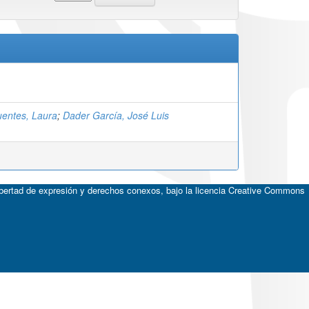
uentes, Laura
;
Dader García, José Luis
ibertad de expresión y derechos conexos, bajo la licencia
Creative Commons