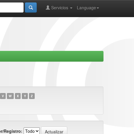
Servicios
Language
V
W
X
Y
Z
r/Registro: