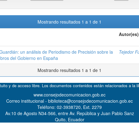
Mostrando resultados 1 a 1 de 1
Autor(es)
 Guardián: un análisis de Periodismo de Precisión sobre la
Tejedor F
mbros del Gobierno en España
Mostrando resultados 1 a 1 de 1
atuito y de acceso libre. Los documentos contenidos están relacionados a la l
www.consejodecomunicacion.gob.ec
Correo institucional - biblioteca@consejodecomunicacion.gob.ec
Teléfono: 02-3938720, Ext. 2279
Av.10 de Agosto N34-566, entre Av. República y Juan Pablo Sanz
Quito, Ecuador