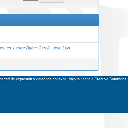
uentes, Laura
;
Dader García, José Luis
ibertad de expresión y derechos conexos, bajo la licencia
Creative Commons