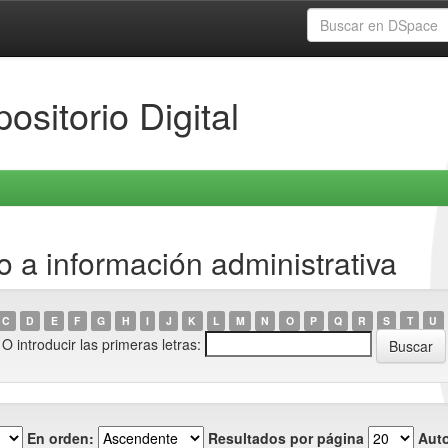
ositorio Digital
 a información administrativa
C
D
E
F
G
H
I
J
K
L
M
N
O
P
Q
R
S
T
U
O introducir las primeras letras:
En orden:
Resultados por página
Auto