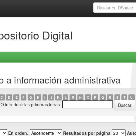
ositorio Digital
 a información administrativa
C
D
E
F
G
H
I
J
K
L
M
N
O
P
Q
R
S
T
U
O introducir las primeras letras:
En orden:
Resultados por página
Auto