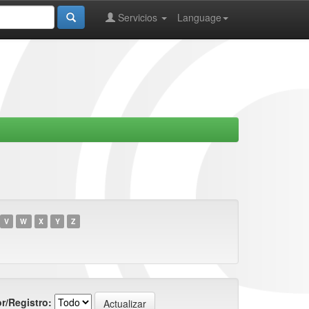
Servicios
Language
V
W
X
Y
Z
r/Registro: