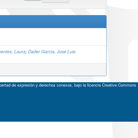
uentes, Laura
;
Dader García, José Luis
ibertad de expresión y derechos conexos, bajo la licencia
Creative Commons