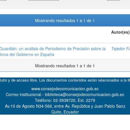
Mostrando resultados 1 a 1 de 1
Autor(es)
 Guardián: un análisis de Periodismo de Precisión sobre la
Tejedor F
mbros del Gobierno en España
Mostrando resultados 1 a 1 de 1
atuito y de acceso libre. Los documentos contenidos están relacionados a la l
www.consejodecomunicacion.gob.ec
Correo institucional - biblioteca@consejodecomunicacion.gob.ec
Teléfono: 02-3938720, Ext. 2279
Av.10 de Agosto N34-566, entre Av. República y Juan Pablo Sanz
Quito, Ecuador