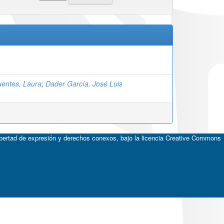
uentes, Laura
;
Dader García, José Luis
ibertad de expresión y derechos conexos, bajo la licencia
Creative Commons