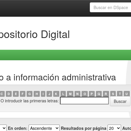
ositorio Digital
 a información administrativa
C
D
E
F
G
H
I
J
K
L
M
N
O
P
Q
R
S
T
U
O introducir las primeras letras:
En orden:
Resultados por página
Auto