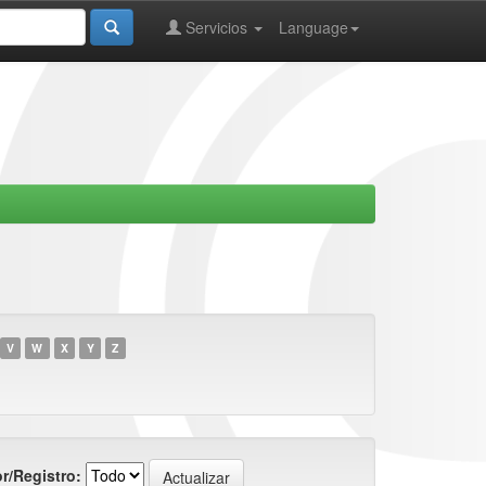
Servicios
Language
V
W
X
Y
Z
r/Registro: