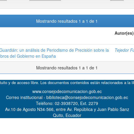
Mostrando resultados 1 a 1 de 1
Autor(es)
 Guardián: un análisis de Periodismo de Precisión sobre la
Tejedor F
mbros del Gobierno en España
Mostrando resultados 1 a 1 de 1
atuito y de acceso libre. Los documentos contenidos están relacionados a la l
www.consejodecomunicacion.gob.ec
Correo institucional - biblioteca@consejodecomunicacion.gob.ec
Teléfono: 02-3938720, Ext. 2279
Av.10 de Agosto N34-566, entre Av. República y Juan Pablo Sanz
Quito, Ecuador