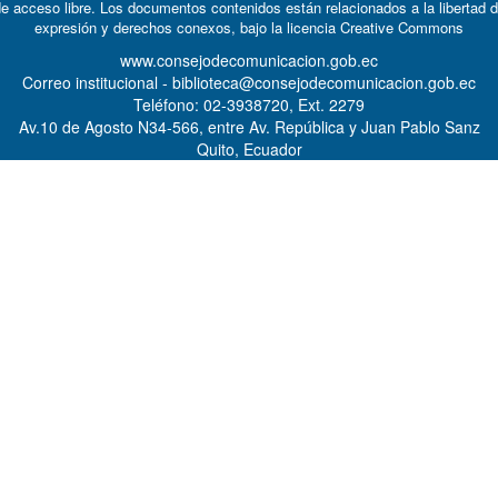
e acceso libre. Los documentos contenidos están relacionados a la libertad 
expresión y derechos conexos, bajo la licencia
Creative Commons
www.consejodecomunicacion.gob.ec
Correo institucional - biblioteca@consejodecomunicacion.gob.ec
Teléfono: 02-3938720, Ext. 2279
Av.10 de Agosto N34-566, entre Av. República y Juan Pablo Sanz
Quito, Ecuador