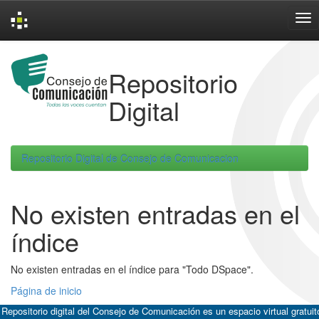
Skip
navigation
Repositorio
Digital
Repositorio Digital de Consejo de Comunicacion
No existen entradas en el
índice
No existen entradas en el índice para "Todo DSpace".
Página de inicio
 Repositorio digital del Consejo de Comunicación es un espacio virtual gratuit