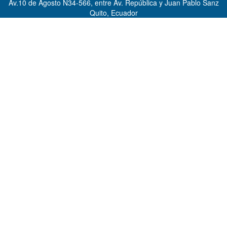
Av.10 de Agosto N34-566, entre Av. República y Juan Pablo Sanz
Quito, Ecuador