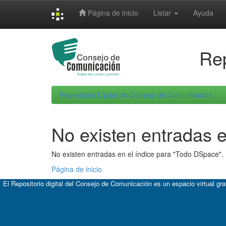
Skip
Página de inicio
Listar
Ayuda
navigation
Rep
Repositorio Digital de Consejo de Comunicacion
No existen entradas e
No existen entradas en el índice para "Todo DSpace".
Página de inicio
El Repositorio digital del Consejo de Comunicación es un espacio virtual gr