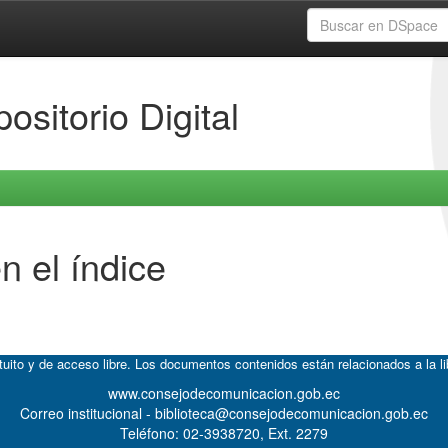
ositorio Digital
n el índice
atuito y de acceso libre. Los documentos contenidos están relacionados a la l
www.consejodecomunicacion.gob.ec
Correo institucional - biblioteca@consejodecomunicacion.gob.ec
Teléfono: 02-3938720, Ext. 2279