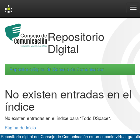
Skip
navigation
Repositorio
Digital
Repositorio Digital de Consejo de Comunicacion
No existen entradas en el
índice
No existen entradas en el índice para "Todo DSpace".
Página de inicio
 Repositorio digital del Consejo de Comunicación es un espacio virtual gratuit