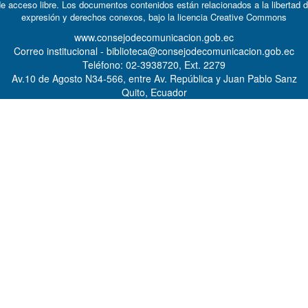
e acceso libre. Los documentos contenidos están relacionados a la libertad 
expresión y derechos conexos, bajo la licencia
Creative Commons
www.consejodecomunicacion.gob.ec
Correo institucional - biblioteca@consejodecomunicacion.gob.ec
Teléfono: 02-3938720, Ext. 2279
Av.10 de Agosto N34-566, entre Av. República y Juan Pablo Sanz
Quito, Ecuador