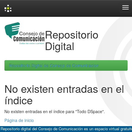
Skip
navigation
Repositorio
Digital
Repositorio Digital de Consejo de Comunicacion
No existen entradas en el
índice
No existen entradas en el índice para "Todo DSpace".
Página de inicio
 Repositorio digital del Consejo de Comunicación es un espacio virtual gratuit