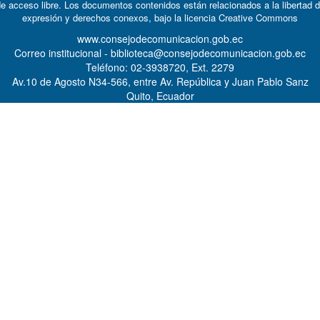
e acceso libre. Los documentos contenidos están relacionados a la libertad 
expresión y derechos conexos, bajo la licencia
Creative Commons
www.consejodecomunicacion.gob.ec
Correo institucional - biblioteca@consejodecomunicacion.gob.ec
Teléfono: 02-3938720, Ext. 2279
Av.10 de Agosto N34-566, entre Av. República y Juan Pablo Sanz
Quito, Ecuador