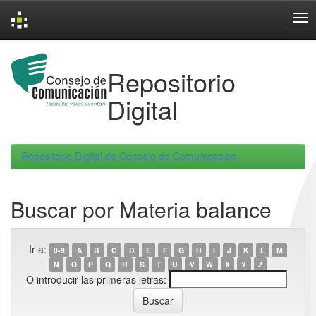
Skip
navigation
Repositorio
Digital
Repositorio Digital de Consejo de Comunicacion
Buscar por Materia balance
Ir a:
0-9
A
B
C
D
E
F
G
H
I
J
K
L
M
N
O
P
Q
R
S
T
U
V
W
X
Y
Z
O introducir las primeras letras: