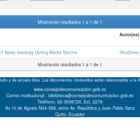
Mostrando resultados 1 a 1 de 1
Autor(es)
m? News Ideology During Media Storms
Shultziner
Mostrando resultados 1 a 1 de 1
atuito y de acceso libre. Los documentos contenidos están relacionados a la l
www.consejodecomunicacion.gob.ec
Correo institucional - biblioteca@consejodecomunicacion.gob.ec
Teléfono: 02-3938720, Ext. 2279
Av.10 de Agosto N34-566, entre Av. República y Juan Pablo Sanz
Quito, Ecuador