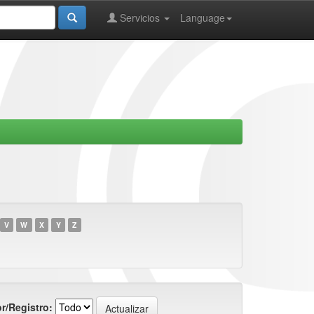
Servicios
Language
V
W
X
Y
Z
r/Registro: