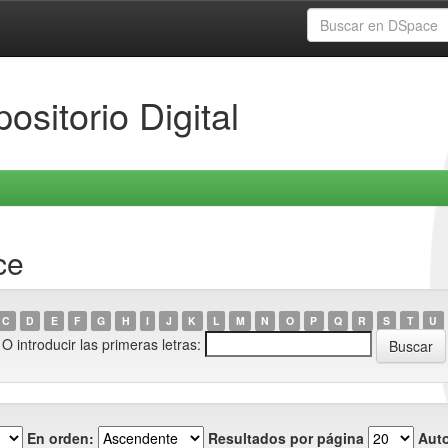
ositorio Digital
ce
C
D
E
F
G
H
I
J
K
L
M
N
O
P
Q
R
S
T
U
O introducir las primeras letras:
En orden:
Resultados por página
Auto