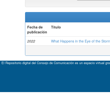
Fecha de
Título
publicación
2022
What Happens in the Eye of the Stor
El Repositorio digital del Consejo de Comunicación es un espacio virtual gr