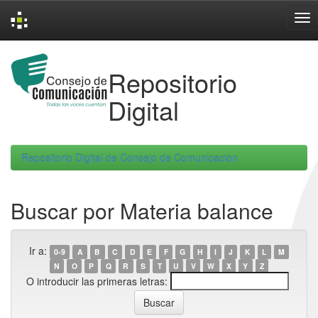
Skip
navigation
Repositorio
Digital
Repositorio Digital de Consejo de Comunicacion
Buscar por Materia balance
Ir a:
0-9
A
B
C
D
E
F
G
H
I
J
K
L
M
N
O
P
Q
R
S
T
U
V
W
X
Y
Z
O introducir las primeras letras: