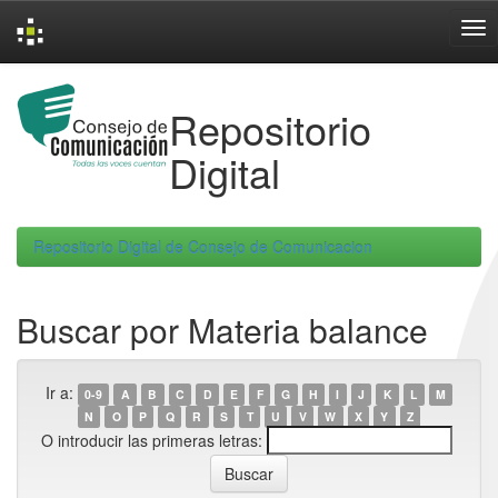
Skip
navigation
Repositorio
Digital
Repositorio Digital de Consejo de Comunicacion
Buscar por Materia balance
Ir a:
0-9
A
B
C
D
E
F
G
H
I
J
K
L
M
N
O
P
Q
R
S
T
U
V
W
X
Y
Z
O introducir las primeras letras: