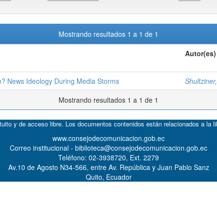
Mostrando resultados 1 a 1 de 1
Autor(es)
m? News Ideology During Media Storms
Shultziner
Mostrando resultados 1 a 1 de 1
atuito y de acceso libre. Los documentos contenidos están relacionados a la l
www.consejodecomunicacion.gob.ec
Correo institucional - biblioteca@consejodecomunicacion.gob.ec
Teléfono: 02-3938720, Ext. 2279
Av.10 de Agosto N34-566, entre Av. República y Juan Pablo Sanz
Quito, Ecuador