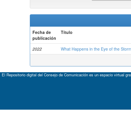
Fecha de
Título
publicación
2022
What Happens in the Eye of the Stor
El Repositorio digital del Consejo de Comunicación es un espacio virtual gr