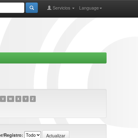
Servicios
Language
V
W
X
Y
Z
r/Registro: