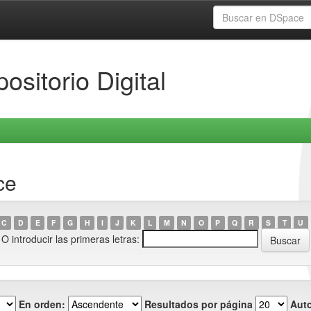
ositorio Digital
ce
C
D
E
F
G
H
I
J
K
L
M
N
O
P
Q
R
S
T
U
O introducir las primeras letras:
En orden:
Resultados por página
Auto