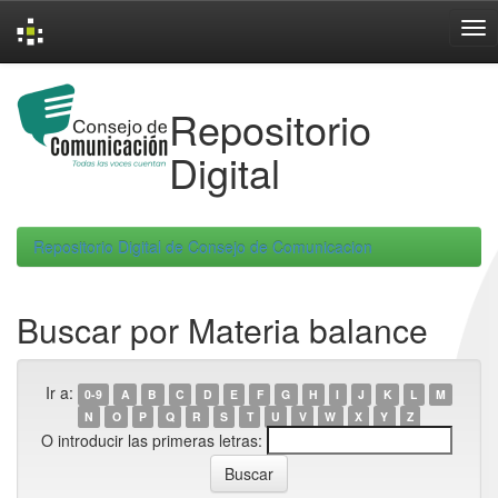
Skip
navigation
Repositorio
Digital
Repositorio Digital de Consejo de Comunicacion
Buscar por Materia balance
Ir a:
0-9
A
B
C
D
E
F
G
H
I
J
K
L
M
N
O
P
Q
R
S
T
U
V
W
X
Y
Z
O introducir las primeras letras: